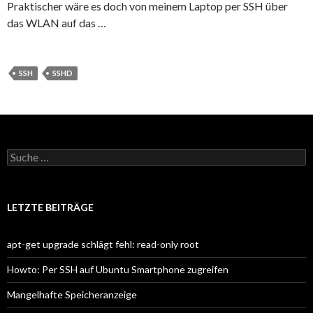
Praktischer wäre es doch von meinem Laptop per SSH über
das WLAN auf das …
SSH
SSHD
S
u
c
h
e
LETZTE BEITRÄGE
n
a
c
apt-get upgrade schlägt fehl: read-only root
h
:
Howto: Per SSH auf Ubuntu Smartphone zugreifen
Mangelhafte Speicheranzeige