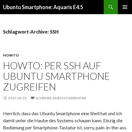
Suchen
Ubuntu Smartphone: Aquaris E4.5
SPRINGE
PRIMÄR
ZUM
MENÜ
INHALT
Schlagwort-Archive: SSH
HOWTO
HOWTO: PER SSH AUF
UBUNTU SMARTPHONE
ZUGREIFEN
2015-03-22
SCHREIBE EINEN KOMMENTAR
Herrlich, dass das Ubuntu Smartphone eine Shell hat und ich
damit unter die Haube des Systems schauen kann. Einzig die
Bedienung per Smartphone-Tastatur ist, sorry, pain-in-the-ass.