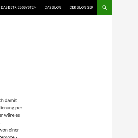
DAS BETRIEBSSYSTEM
DAS BLOG
DER BLOGGER
ch damit
dienung per
er wäre es
s
von einer
 Remote -