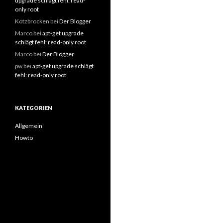
upgrade schlägt fehl: read-
only root
Kotzbrocken
bei
Der Blogger
Marco
bei
apt-get upgrade
schlägt fehl: read-only root
Marco
bei
Der Blogger
pw
bei
apt-get upgrade schlägt
fehl: read-only root
KATEGORIEN
Allgemein
Howto