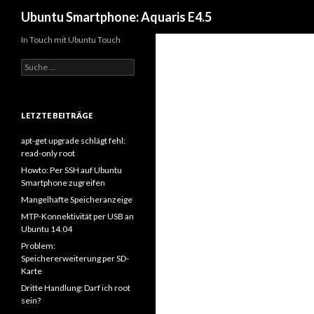
Suchen
Ubuntu Smartphone: Aquaris E4.5
In Touch mit Ubuntu Touch
S
u
c
h
e
LETZTE BEITRÄGE
n
a
apt-get upgrade schlägt fehl:
c
read-only root
h
Howto: Per SSH auf Ubuntu
:
Smartphone zugreifen
Mangelhafte Speicheranzeige
MTP-Konnektivität per USB an
Ubuntu 14.04
Problem:
Speichererweiterung per SD-
Karte
Dritte Handlung: Darf ich root
sein?