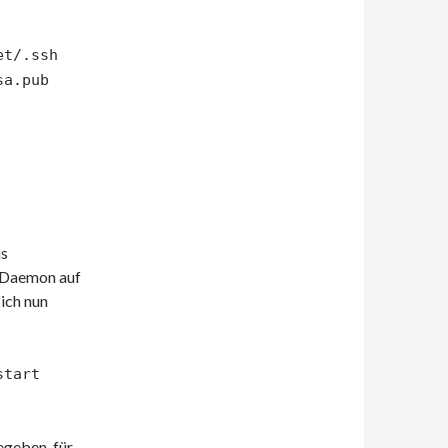
et/.ssh
sa.pub
as
-Daemon auf
ich nun
start
egeben, für