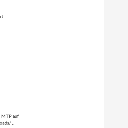
ht
er MTP auf
oads/ „.