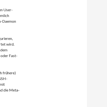
en User-
emlich
ssh-Daemon
urieren,
tet wird.
t dem
 oder Fast-
h frühere)
 SSH-
mit
nd die Meta-